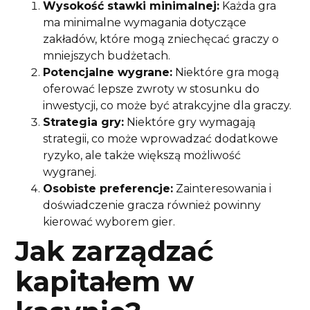
Wysokość stawki minimalnej:
Każda gra
ma minimalne wymagania dotyczące
zakładów, które mogą zniechęcać graczy o
mniejszych budżetach.
Potencjalne wygrane:
Niektóre gra mogą
oferować lepsze zwroty w stosunku do
inwestycji, co może być atrakcyjne dla graczy.
Strategia gry:
Niektóre gry wymagają
strategii, co może wprowadzać dodatkowe
ryzyko, ale także większą możliwość
wygranej.
Osobiste preferencje:
Zainteresowania i
doświadczenie gracza również powinny
kierować wyborem gier.
Jak zarządzać
kapitałem w