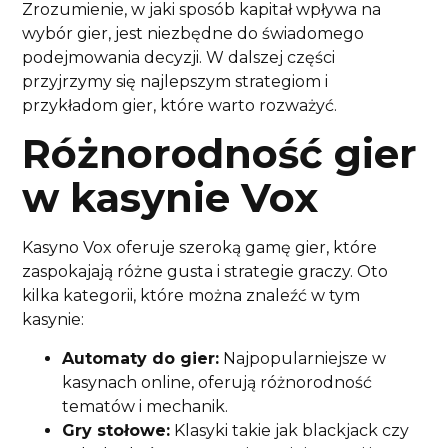
Zrozumienie, w jaki sposób kapitał wpływa na
wybór gier, jest niezbędne do świadomego
podejmowania decyzji. W dalszej części
przyjrzymy się najlepszym strategiom i
przykładom gier, które warto rozważyć.
Różnorodność gier
w kasynie Vox
Kasyno Vox oferuje szeroką gamę gier, które
zaspokajają różne gusta i strategie graczy. Oto
kilka kategorii, które można znaleźć w tym
kasynie:
Automaty do gier:
Najpopularniejsze w
kasynach online, oferują różnorodność
tematów i mechanik.
Gry stołowe:
Klasyki takie jak blackjack czy