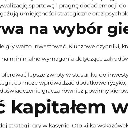
ą rywalizację sportową i pragną dodać emocji d
gażują umiejętności strategiczne oraz psychol
ywa na wybór gi
e gry warto inwestować. Kluczowe czynniki, kt
ma minimalne wymagania dotyczące zakładów,
oferować lepsze zwroty w stosunku do inwestycj
tegii, co może wprowadzać dodatkowe ryzyko, 
 doświadczenie gracza również powinny kiero
ć kapitałem w
dej strategii gry w kasynie. Oto kilka wskazó