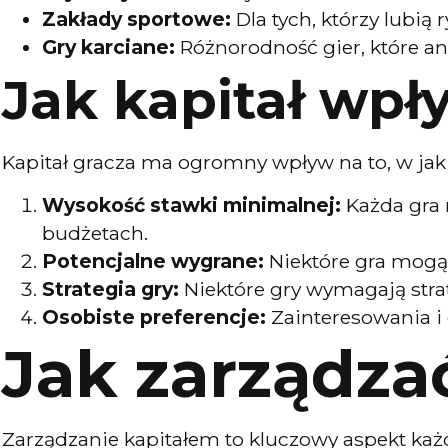
Zakłady sportowe:
Dla tych, którzy lubi
Gry karciane:
Różnorodność gier, które an
Jak kapitał wpł
Kapitał gracza ma ogromny wpływ na to, w jaki
Wysokość stawki minimalnej:
Każda gra 
budżetach.
Potencjalne wygrane:
Niektóre gra mogą 
Strategia gry:
Niektóre gry wymagają stra
Osobiste preferencje:
Zainteresowania i
Jak zarządza
Zarządzanie kapitałem to kluczowy aspekt każ