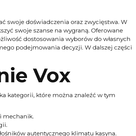
wać swoje doświadczenia oraz zwycięstwa. W
iększyć swoje szanse na wygraną. Oferowane
możliwość dostosowania wyborów do własnych
omego podejmowania decyzji. W dalszej części
nie Vox
lka kategorii, które można znaleźć w tym
i mechanik.
ii.
łośników autentycznego klimatu kasyna.