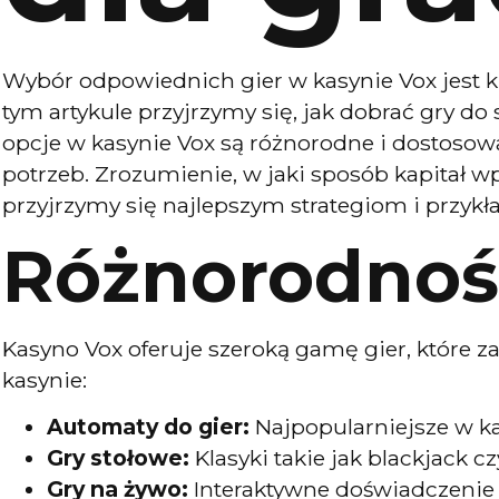
Wybór odpowiednich gier w kasynie Vox jest 
tym artykule przyjrzymy się, jak dobrać gry do
opcje w kasynie Vox są różnorodne i dostos
potrzeb. Zrozumienie, w jaki sposób kapitał 
przyjrzymy się najlepszym strategiom i przykł
Różnorodność
Kasyno Vox oferuje szeroką gamę gier, które za
kasynie:
Automaty do gier:
Najpopularniejsze w ka
Gry stołowe:
Klasyki takie jak blackjack cz
Gry na żywo:
Interaktywne doświadczenie 