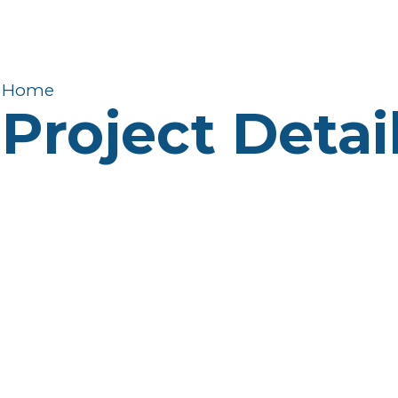
Home
/ Project Detail
Project Detai