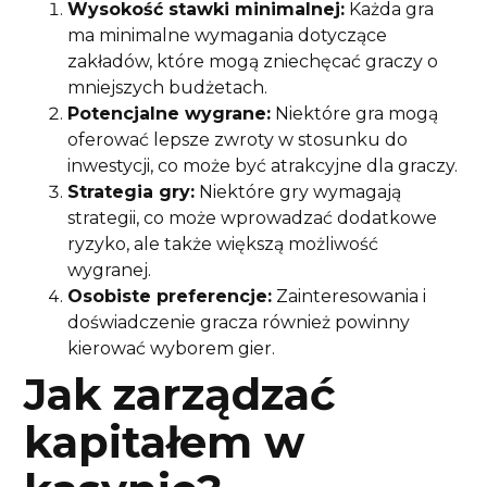
Wysokość stawki minimalnej:
Każda gra
ma minimalne wymagania dotyczące
zakładów, które mogą zniechęcać graczy o
mniejszych budżetach.
Potencjalne wygrane:
Niektóre gra mogą
oferować lepsze zwroty w stosunku do
inwestycji, co może być atrakcyjne dla graczy.
Strategia gry:
Niektóre gry wymagają
strategii, co może wprowadzać dodatkowe
ryzyko, ale także większą możliwość
wygranej.
Osobiste preferencje:
Zainteresowania i
doświadczenie gracza również powinny
kierować wyborem gier.
Jak zarządzać
kapitałem w