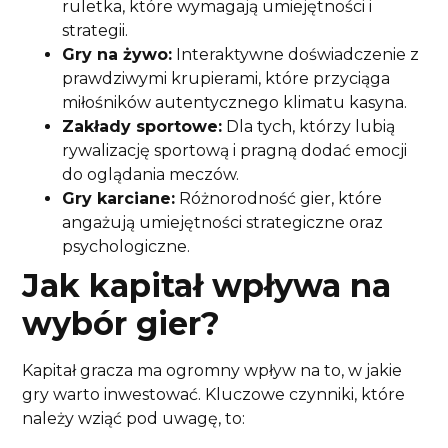
ruletka, które wymagają umiejętności i
strategii.
Gry na żywo:
Interaktywne doświadczenie z
prawdziwymi krupierami, które przyciąga
miłośników autentycznego klimatu kasyna.
Zakłady sportowe:
Dla tych, którzy lubią
rywalizację sportową i pragną dodać emocji
do oglądania meczów.
Gry karciane:
Różnorodność gier, które
angażują umiejętności strategiczne oraz
psychologiczne.
Jak kapitał wpływa na
wybór gier?
Kapitał gracza ma ogromny wpływ na to, w jakie
gry warto inwestować. Kluczowe czynniki, które
należy wziąć pod uwagę, to: