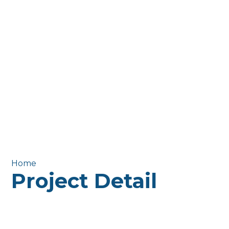
Home
/ Project Detail
Project Detail