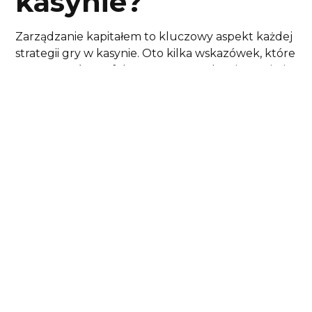
kasynie?
Zarządzanie kapitałem to kluczowy aspekt każdej
strategii gry w kasynie. Oto kilka wskazówek, które
mogą pomóc w efektywnym zarządzaniu swoimi
środkami:
Ustalanie budżetu:
Zdefiniuj, ile jesteś
gotów zainwestować w gry. Trzymaj się tego
budżetu i nie przekraczaj go.
Podział środków:
Zamiast inwestować cały
kapitał w jedną grę, podziel środki na kilka
mniejszych zakładów w różnych grach.
Kontrola emocji:
Nie pozwól, aby emocje
decydowały o kolejnych ruchach; podejmuj
decyzje oparte na logice.
Regularne przerwy:
Zrób przerwę od gry,
aby ocenić swoje postępy i strategię
umawiania się na dalsze inwestycje.