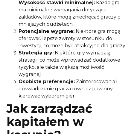
Wysokość stawki minimalnej:
Każda gra
ma minimalne wymagania dotyczące
zakładów, które mogą zniechęcać graczy o
mniejszych budżetach.
Potencjalne wygrane:
Niektóre gra mogą
oferować lepsze zwroty w stosunku do
inwestycji, co może być atrakcyjne dla graczy.
Strategia gry:
Niektóre gry wymagają
strategii, co może wprowadzać dodatkowe
ryzyko, ale także większą możliwość
wygranej.
Osobiste preferencje:
Zainteresowania i
doświadczenie gracza również powinny
kierować wyborem gier.
Jak zarządzać
kapitałem w