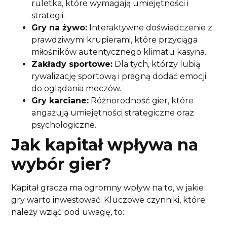
ruletka, które wymagają umiejętności i
strategii.
Gry na żywo:
Interaktywne doświadczenie z
prawdziwymi krupierami, które przyciąga
miłośników autentycznego klimatu kasyna.
Zakłady sportowe:
Dla tych, którzy lubią
rywalizację sportową i pragną dodać emocji
do oglądania meczów.
Gry karciane:
Różnorodność gier, które
angażują umiejętności strategiczne oraz
psychologiczne.
Jak kapitał wpływa na
wybór gier?
Kapitał gracza ma ogromny wpływ na to, w jakie
gry warto inwestować. Kluczowe czynniki, które
należy wziąć pod uwagę, to: