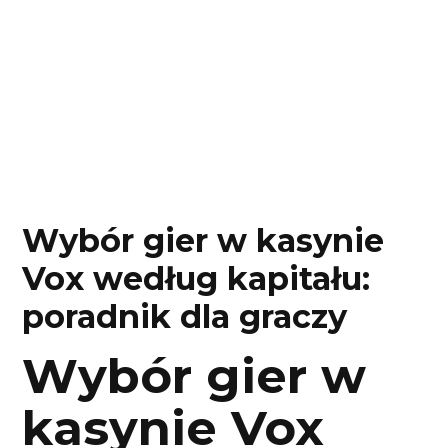
Wybór gier w kasynie
Vox według kapitału:
poradnik dla graczy
Wybór gier w
kasynie Vox