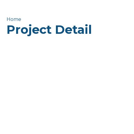
Home
/ Project Detail
Project Detail