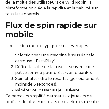
de la moitié des utilisateurs de Wild Robin, la
plateforme privilégie la rapidité et la fiabilité sur
tous les appareils.
Flux de spin rapide sur
mobile
Une session mobile typique suit ces étapes :
Sélectionner une machine à sous dans le
carrousel “Fast‑Play”.
Définir la taille de la mise — souvent une
petite somme pour préserver le bankroll.
Spin et attendre le résultat (généralement
moins de 5 secondes).
Répéter ou passer au jeu suivant.
Ce parcours simplifié permet aux joueurs de
profiter de plusieurs tours en quelques minutes.