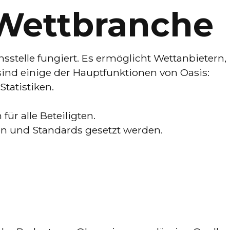
r Wettbranche
onsstelle fungiert. Es ermöglicht Wettanbietern,
 sind einige der Hauptfunktionen von Oasis:
tatistiken.
r alle Beteiligten.
en und Standards gesetzt werden.