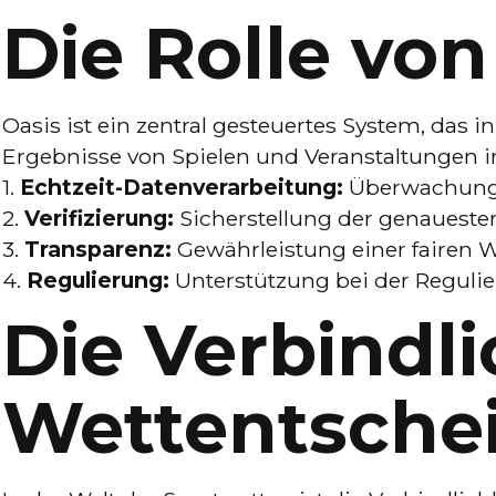
Die Rolle vo
Oasis ist ein zentral gesteuertes System, das i
Ergebnisse von Spielen und Veranstaltungen in 
1.
Echtzeit-Datenverarbeitung:
Überwachung u
2.
Verifizierung:
Sicherstellung der genaueste
3.
Transparenz:
Gewährleistung einer fairen W
4.
Regulierung:
Unterstützung bei der Regulie
Die Verbindli
Wettentsche