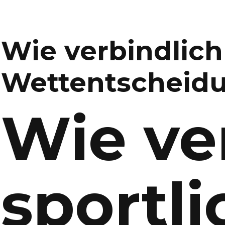
Wie verbindlich
Wettentscheidu
Wie ve
sportli