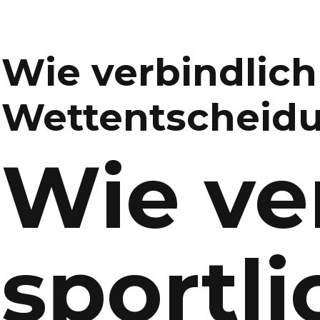
Wie verbindlich
Wettentscheidu
Wie ve
sportli