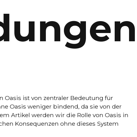
idunge
 Oasis ist von zentraler Bedeutung für
ne Oasis weniger bindend, da sie von der
em Artikel werden wir die Rolle von Oasis in
lichen Konsequenzen ohne dieses System