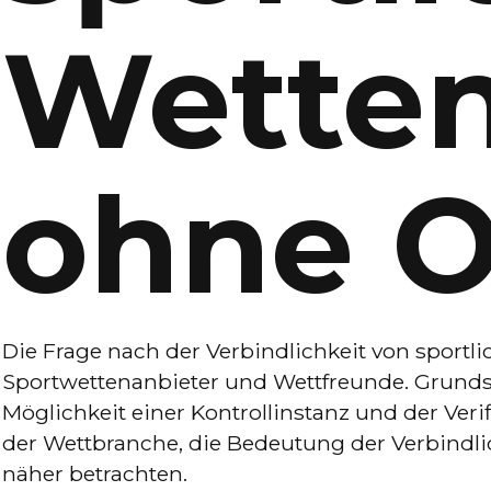
Wette
ohne O
Die Frage nach der Verbindlichkeit von sportl
Sportwettenanbieter und Wettfreunde. Grundsä
Möglichkeit einer Kontrollinstanz und der Veri
der Wettbranche, die Bedeutung der Verbind
näher betrachten.