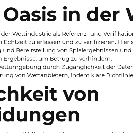
n Oasis in de
n der Wettindustrie als Referenz- und Verifikati
Echtzeit zu erfassen und zu verifizieren. Hier
nd Bereitstellung von Spielergebnissen und S
n Ergebnisse, um Betrug zu verhindern.
ettumgebung durch Zugänglichkeit der Daten fü
rung von Wettanbietern, indem klare Richtlini
chkeit von
idungen