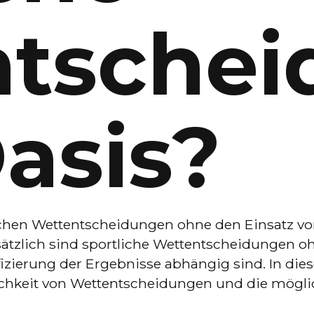
ntsche
asis?
ichen Wettentscheidungen ohne den Einsatz von
tzlich sind sportliche Wettentscheidungen oh
fizierung der Ergebnisse abhängig sind. In dies
lichkeit von Wettentscheidungen und die mög