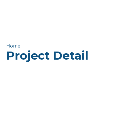
Home
/ Project Detail
Project Detail