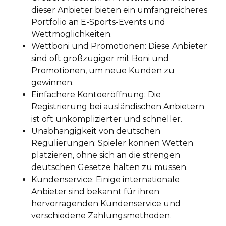
dieser Anbieter bieten ein umfangreicheres
Portfolio an E-Sports-Events und
Wettmöglichkeiten.
Wettboni und Promotionen: Diese Anbieter
sind oft großzügiger mit Boni und
Promotionen, um neue Kunden zu
gewinnen.
Einfachere Kontoeröffnung: Die
Registrierung bei ausländischen Anbietern
ist oft unkomplizierter und schneller.
Unabhängigkeit von deutschen
Regulierungen: Spieler können Wetten
platzieren, ohne sich an die strengen
deutschen Gesetze halten zu müssen.
Kundenservice: Einige internationale
Anbieter sind bekannt für ihren
hervorragenden Kundenservice und
verschiedene Zahlungsmethoden.