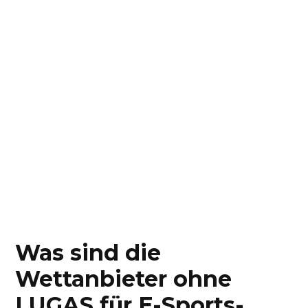
Was sind die
Wettanbieter ohne
LUGAS für E-Sports-