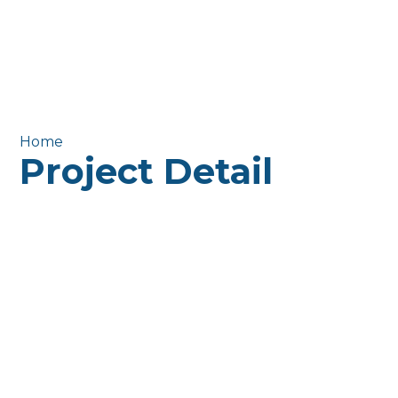
Home
/ Project Detail
Project Detail