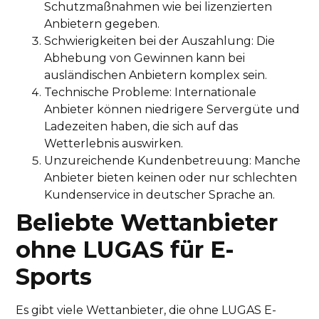
Schutzmaßnahmen wie bei lizenzierten
Anbietern gegeben.
Schwierigkeiten bei der Auszahlung: Die
Abhebung von Gewinnen kann bei
ausländischen Anbietern komplex sein.
Technische Probleme: Internationale
Anbieter können niedrigere Servergüte und
Ladezeiten haben, die sich auf das
Wetterlebnis auswirken.
Unzureichende Kundenbetreuung: Manche
Anbieter bieten keinen oder nur schlechten
Kundenservice in deutscher Sprache an.
Beliebte Wettanbieter
ohne LUGAS für E-
Sports
Es gibt viele Wettanbieter, die ohne LUGAS E-