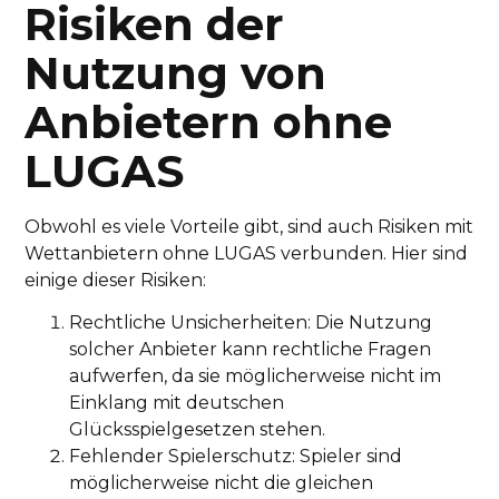
Risiken der
Nutzung von
Anbietern ohne
LUGAS
Obwohl es viele Vorteile gibt, sind auch Risiken mit
Wettanbietern ohne LUGAS verbunden. Hier sind
einige dieser Risiken:
Rechtliche Unsicherheiten: Die Nutzung
solcher Anbieter kann rechtliche Fragen
aufwerfen, da sie möglicherweise nicht im
Einklang mit deutschen
Glücksspielgesetzen stehen.
Fehlender Spielerschutz: Spieler sind
möglicherweise nicht die gleichen