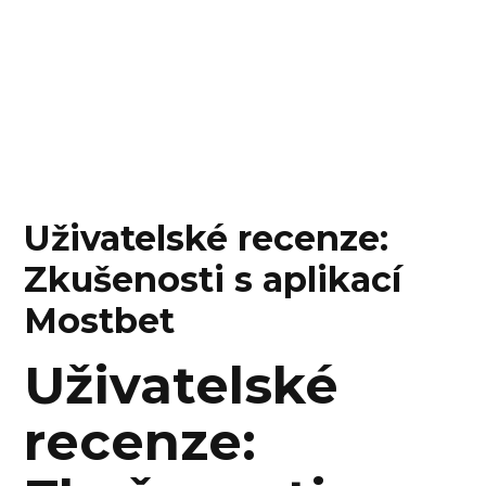
Uživatelské recenze:
Zkušenosti s aplikací
Mostbet
Uživatelské
recenze: