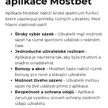
aplikace Mostbet
Aplikace Mostbet nabízí široké spektrum funkcí,
které uspokojují potřeby různých uživatelů. Mezi
hlavní vlastnosti patří:
Široký výběr sázek
– Uživatelé mají možnost
sázet na různé sportovní události v reálném
čase.
Jednoduché uživatelské rozhraní
–
Aplikace je navržena tak, aby byla intuitivní a
snadno ovladatelná.
Bonusy a akce
– Mostbet často nabízí různé
bonusy pro nové a stávající uživatele.
Možnost živého sázení
– Uživatelé mohou
sázet na živé události přímo z aplikace.
Bezpečnost a ochrana údajů
– Aplikace
zaručuje vysokou úroveň ochrany osobních
údajů uživatelů.