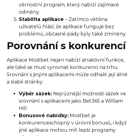
věrnostní program, který nabízí zajímavé
odměny.
Stabilita aplikace
– Zatímco většina
uživatelů hlásí, že aplikace funguje bez
problémů, občasné pády byly také zmíněny.
Porovnání s konkurencí
Aplikace Mostbet nejen nabízí atraktivní funkce,
ale také se musí vyrovnat konkurenci na trhu.
Srovnání s jinými aplikacemi může odhalit její silné
a slabé stránky:
Výběr sázek:
Nejrůznější možnosti sázek ve
srovnání s aplikacemi jako Bet365 a William
Hill.
Bonusové nabídky:
Mostbet je
konkurenceschopný v úrovni bonusů, i když
jiné aplikace mohou mít lepší programy