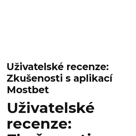
Uživatelské recenze:
Zkušenosti s aplikací
Mostbet
Uživatelské
recenze: