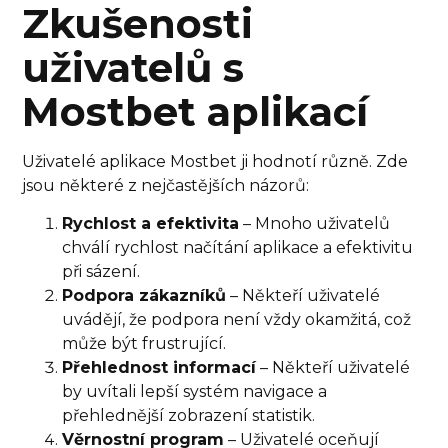
Zkušenosti
uživatelů s
Mostbet aplikací
Uživatelé aplikace Mostbet ji hodnotí různě. Zde
jsou některé z nejčastějších názorů:
Rychlost a efektivita
– Mnoho uživatelů
chválí rychlost načítání aplikace a efektivitu
při sázení.
Podpora zákazníků
– Někteří uživatelé
uvádějí, že podpora není vždy okamžitá, což
může být frustrující.
Přehlednost informací
– Někteří uživatelé
by uvítali lepší systém navigace a
přehlednější zobrazení statistik.
Věrnostní program
– Uživatelé oceňují