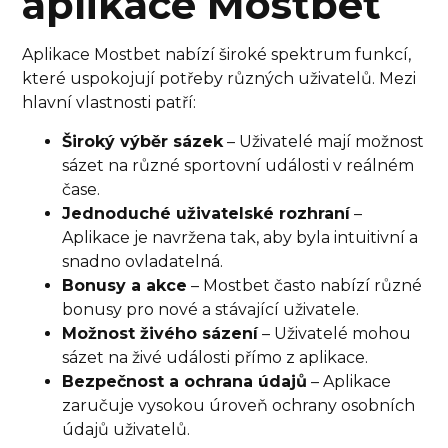
aplikace Mostbet
Aplikace Mostbet nabízí široké spektrum funkcí,
které uspokojují potřeby různých uživatelů. Mezi
hlavní vlastnosti patří:
Široký výběr sázek
– Uživatelé mají možnost
sázet na různé sportovní události v reálném
čase.
Jednoduché uživatelské rozhraní
–
Aplikace je navržena tak, aby byla intuitivní a
snadno ovladatelná.
Bonusy a akce
– Mostbet často nabízí různé
bonusy pro nové a stávající uživatele.
Možnost živého sázení
– Uživatelé mohou
sázet na živé události přímo z aplikace.
Bezpečnost a ochrana údajů
– Aplikace
zaručuje vysokou úroveň ochrany osobních
údajů uživatelů.