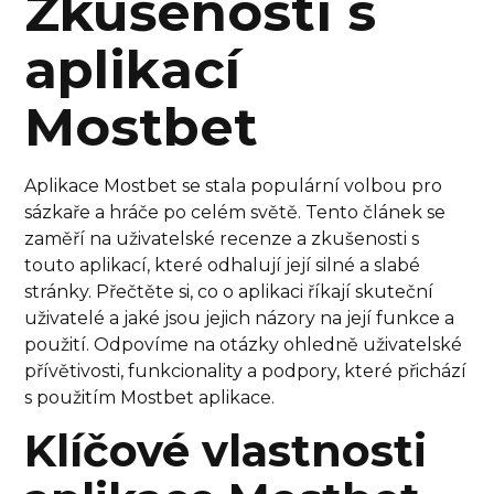
Zkušenosti s
aplikací
Mostbet
Aplikace Mostbet se stala populární volbou pro
sázkaře a hráče po celém světě. Tento článek se
zaměří na uživatelské recenze a zkušenosti s
touto aplikací, které odhalují její silné a slabé
stránky. Přečtěte si, co o aplikaci říkají skuteční
uživatelé a jaké jsou jejich názory na její funkce a
použití. Odpovíme na otázky ohledně uživatelské
přívětivosti, funkcionality a podpory, které přichází
s použitím Mostbet aplikace.
Klíčové vlastnosti