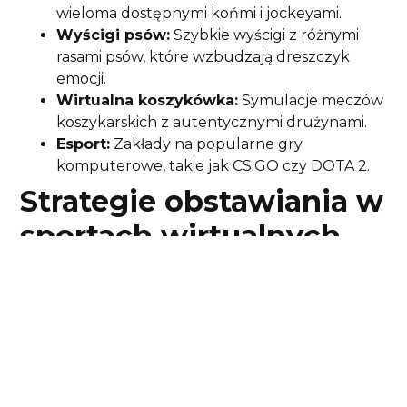
wieloma dostępnymi końmi i jockeyami.
Wyścigi psów:
Szybkie wyścigi z różnymi
rasami psów, które wzbudzają dreszczyk
emocji.
Wirtualna koszykówka:
Symulacje meczów
koszykarskich z autentycznymi drużynami.
Esport:
Zakłady na popularne gry
komputerowe, takie jak CS:GO czy DOTA 2.
Strategie obstawiania w
sportach wirtualnych
Zakłady na sporty wirtualne różnią się od
tradycyjnych, dlatego warto poznać kilka strategii,
które mogą zwiększyć twoje szanse na wygraną:
Analiza statystyk:
Zbadaj statystyki drużyn i
zawodników, aby lepiej ocenić ich szanse na
wygraną.