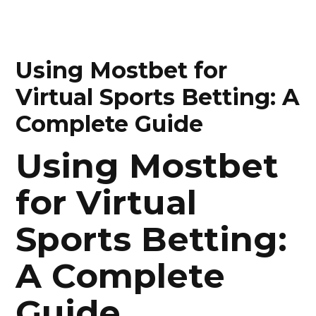
Using Mostbet for
Virtual Sports Betting: A
Complete Guide
Using Mostbet
for Virtual
Sports Betting:
A Complete
Guide