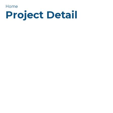
Home
/ Project Detail
Project Detail