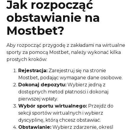
Jak rozpocząć
obstawianie na
Mostbet?
Aby rozpocząć przygodę z zakładami na wirtualne
sporty za pomocą Mostbet, należy wykonać kilka
prostych kroków:
Rejestracja:
Zarejestruj się na stronie
Mostbet, podając wymagane dane osobowe.
Dokonaj depozytu:
Wybierz jedną z
dostępnych metod płatności i dokonaj
pierwszej wpłaty.
Wybór sportu wirtualnego:
Przejdź do
sekcji sportów wirtualnych i wybierz
dyscyplinę, którą chcesz obstawiać.
Obstawianie:
Wybierz zdarzenie, określ