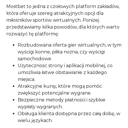
Mostbet to jedna z czołowych platform zakładów,
która oferuje szereg atrakcyjnych opcji dla
miłośników sportów wirtualnych. Poniżej
przedstawiamy kilka powodów, dla których warto
rozważyć tę platformę:
Rozbudowana oferta gier wirtualnych, w tym
wyścigi konne, piłka nożna, czy wyścigi
samochodowe.
Użyteczność strony i aplikacji mobilnej, co
umożliwia łatwe obstawianie z każdego
miejsca.
Atrakcyjne kursy, które mogą pomóc
zwiększyć potencjalne wygrane.
Bezpieczne metody płatności i szybkie
wypłaty wygranych.
Obsługa klienta dostępna przez całą dobę, w
wielu językach.