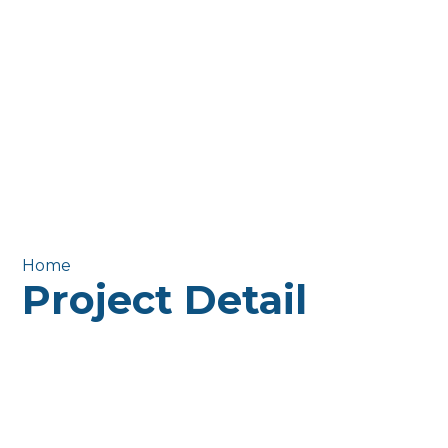
Home
/ Project Detail
Project Detail