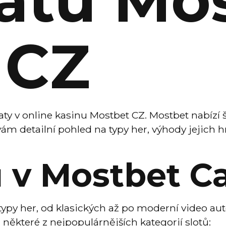
 CZ
y v online kasinu Mostbet CZ. Mostbet nabízí ši
ám detailní pohled na typy her, výhody jejich hr
ů v Mostbet C
ypy her, od klasických až po moderní video aut
 některé z nejpopulárnějších kategorií slotů: