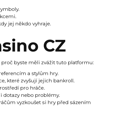
symboly.
nkcemi.
dy jej někdo vyhraje.
asino CZ
roč byste měli zvážit tuto platformu:
eferencím a stylům hry.
 které zvyšují jejich bankroll.
rostředí pro hráče.
li dotazy nebo problémy.
ráčům vyzkoušet si hry před sázením