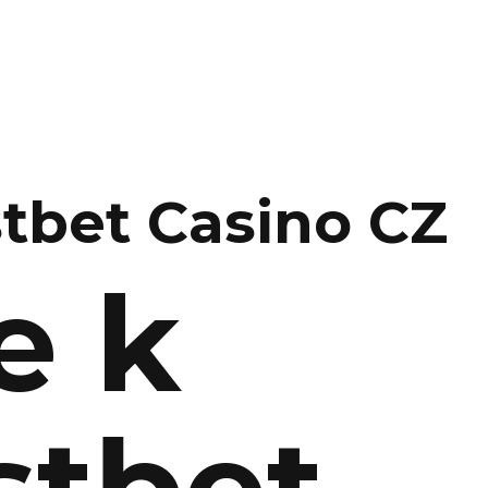
tbet Casino CZ
e k
tbet