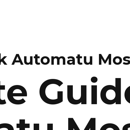
 k Automatu Mos
te Guid
atu Mos