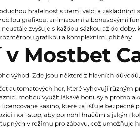
noduchou hratelnost s třemi válci a základními 
ročilou grafikou, animacemi a bonusovými fu
 neustále zvyšuje s každou sázkou až do doby, k
rojrozměrnou grafikou a komplexními příběhy.
 v Mostbet C
o výhod. Zde jsou některé z hlavních důvodů, p
et automatových her, které vyhovují různým pr
kazníci mohou využít lákavé bonusy a promo akce,
 licencované kasino, které zajišťuje bezpečné p
pozici non-stop, aby pomohl hráčům s jakýmiko
tupných v režimu pro zábavu, což umožňuje h