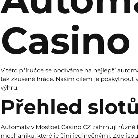
Casino
V této příručce se podíváme na nejlepší automat
tak zkušené hráče. Naším cílem je poskytnout v
výhru.
Přehled slot
Automaty v Mostbet Casino CZ zahrnují různé t
mechaniku, které je činí jedinečnými. Zde jsou