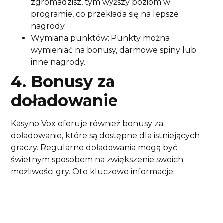
zgromadzisz, tym wyższy poziom w
programie, co przekłada się na lepsze
nagrody.
Wymiana punktów: Punkty można
wymieniać na bonusy, darmowe spiny lub
inne nagrody.
4. Bonusy za
doładowanie
Kasyno Vox oferuje również bonusy za
doładowanie, które są dostępne dla istniejących
graczy. Regularne doładowania mogą być
świetnym sposobem na zwiększenie swoich
możliwości gry. Oto kluczowe informacje:
Wysokość bonusu: Można zyskać nawet do
100% wartości doładowania.
Terminy doładowań: Bonusy są często