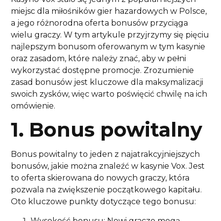
miejsc dla miłośników gier hazardowych w Polsce,
a jego różnorodna oferta bonusów przyciąga
wielu graczy. W tym artykule przyjrzymy się pięciu
najlepszym bonusom oferowanym w tym kasynie
oraz zasadom, które należy znać, aby w pełni
wykorzystać dostępne promocje. Zrozumienie
zasad bonusów jest kluczowe dla maksymalizacji
swoich zysków, więc warto poświęcić chwilę na ich
omówienie.
1. Bonus powitalny
Bonus powitalny to jeden z najatrakcyjniejszych
bonusów, jakie można znaleźć w kasynie Vox. Jest
to oferta skierowana do nowych graczy, która
pozwala na zwiększenie początkowego kapitału.
Oto kluczowe punkty dotyczące tego bonusu:
Wysokość bonusu: Nowi gracze mogą