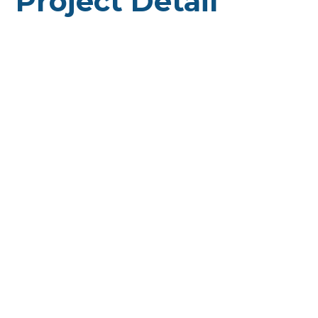
Project Detail