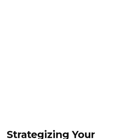
Strategizing Your