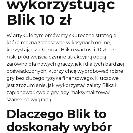
wykorzystując
Blik 10 zł
W artykule tym omówimy skuteczne strategie,
które można zastosować w kasynach online,
korzystając z płatności Blik o wartości 10 zł. Ten
niski próg wejścia czyni je atrakcyjną opcją
zarówno dla nowych graczy, jak i dla tych bardziej
doświadczonych, którzy chcą wypróbować różne
gry bez dużego ryzyka finansowego. Kluczowe
jest zrozumienie, jak wykorzystać zalety Blika i
zaplanować swoje gry, aby maksymalizować
szanse na wygraną.
Dlaczego Blik to
doskonały wybór