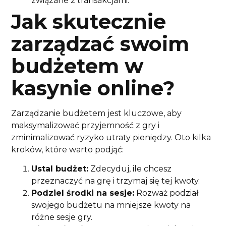
związane z transakcjami.
Jak skutecznie
zarządzać swoim
budżetem w
kasynie online?
Zarządzanie budżetem jest kluczowe, aby
maksymalizować przyjemność z gry i
zminimalizować ryzyko utraty pieniędzy. Oto kilka
kroków, które warto podjąć:
Ustal budżet:
Zdecyduj, ile chcesz
przeznaczyć na grę i trzymaj się tej kwoty.
Podziel środki na sesje:
Rozważ podział
swojego budżetu na mniejsze kwoty na
różne sesje gry.