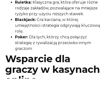
Ruletka:
Klasyczna gra, która oferuje różne
rodzaje zakładów, pozwalające na mniejsze
ryzyko przy użyciu niższych stawek.
Blackjack:
Gra karciana, w której
umiejętności i strategia odgrywają kluczową
rolę.
Poker:
Dla tych, którzy chcą połączyć
strategię z rywalizacją przeciwko innym
graczom.
Wsparcie dla
graczy w kasynach
online
Wiele kasyn online zapewnia różnorodne opcje
wsparcia dla graczy. Warto z nich korzystać, aby
poprawić swoje doświadczenia: