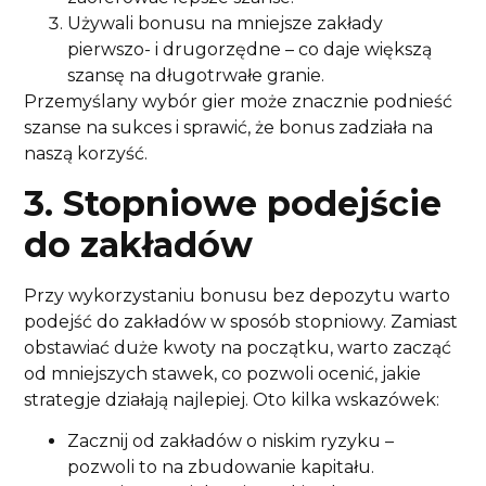
Używali bonusu na mniejsze zakłady
pierwszo- i drugorzędne – co daje większą
szansę na długotrwałe granie.
Przemyślany wybór gier może znacznie podnieść
szanse na sukces i sprawić, że bonus zadziała na
naszą korzyść.
3. Stopniowe podejście
do zakładów
Przy wykorzystaniu bonusu bez depozytu warto
podejść do zakładów w sposób stopniowy. Zamiast
obstawiać duże kwoty na początku, warto zacząć
od mniejszych stawek, co pozwoli ocenić, jakie
strategje działają najlepiej. Oto kilka wskazówek:
Zacznij od zakładów o niskim ryzyku –
pozwoli to na zbudowanie kapitału.