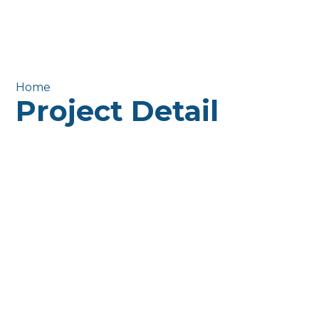
Home
/ Project Detail
Project Detail