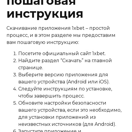
пошаговая
инструкция
Скачивание приложения 1xbet – простой
процесс, и в этом разделе мы предоставим
вам пошаговую инструкцию:
Посетите официальный сайт 1xbet.
Найдите раздел “Скачать” на главной
странице.
Выберите версию приложения для
вашего устройства (Android или iOS).
Следуйте инструкциям по установке,
чтобы завершить процесс.
Обновите настройки безопасности
вашего устройства, если это необходимо,
для установки приложений из
неизвестных источников (для Android).
Запустите приложение и