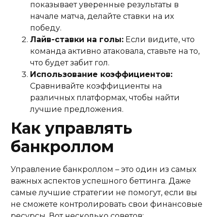
показывает уверенные результаты в
начале матча, делайте ставки на их
победу.
Лайв-ставки на голы:
Если видите, что
команда активно атаковала, ставьте на то,
что будет забит гол.
Использование коэффициентов:
Сравнивайте коэффициенты на
различных платформах, чтобы найти
лучшие предложения.
Как управлять
банкроллом
Управление банкроллом – это один из самых
важных аспектов успешного беттинга. Даже
самые лучшие стратегии не помогут, если вы
не сможете контролировать свои финансовые
ресурсы. Вот несколько советов: