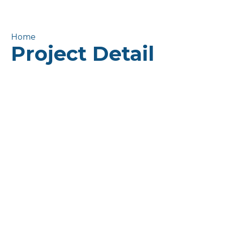
Home
/ Project Detail
Project Detail