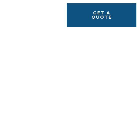
GET A
QUOTE