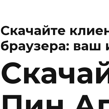
Скачайте клиен
браузера: ваш
Скачай
Пин Ап