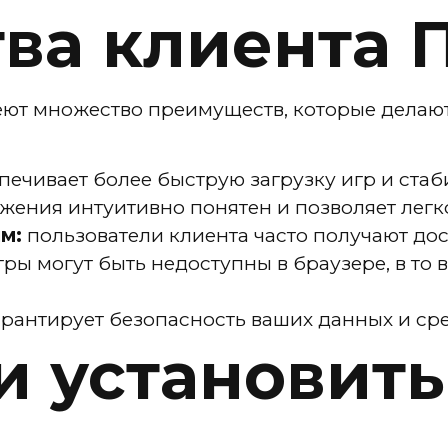
ва клиента 
еют множество преимуществ, которые делают
печивает более быструю загрузку игр и стаб
ения интуитивно понятен и позволяет легк
м:
пользователи клиента часто получают до
ры могут быть недоступны в браузере, в то 
рантирует безопасность ваших данных и сре
 и установит