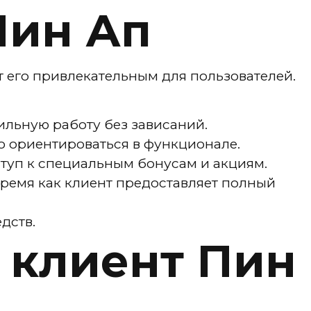
Пин Ап
 его привлекательным для пользователей.
ильную работу без зависаний.
о ориентироваться в функционале.
ступ к специальным бонусам и акциям.
время как клиент предоставляет полный
дств.
ь клиент Пин