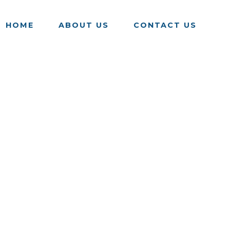
HOME
ABOUT US
CONTACT US