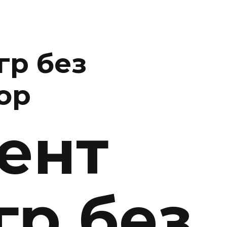
гр без
ор
ент
гр без