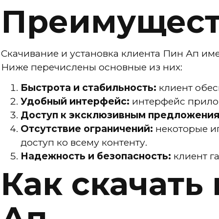
Преимущест
Скачивание и установка клиента Пин Ап им
Ниже перечислены основные из них:
Быстрота и стабильность:
клиент обес
Удобный интерфейс:
интерфейс прилож
Доступ к эксклюзивным предложения
Отсутствие ограничений:
некоторые иг
доступ ко всему контенту.
Надежность и безопасность:
клиент га
Как скачать
Ап