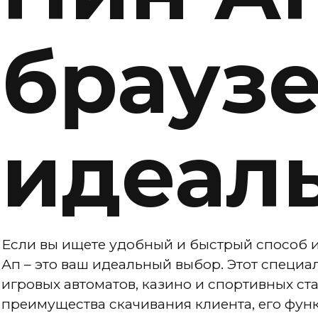
браузе
идеал
Если вы ищете удобный и быстрый способ и
Ап – это ваш идеальный выбор. Этот специ
игровых автоматов, казино и спортивных ст
преимущества скачивания клиента, его фун