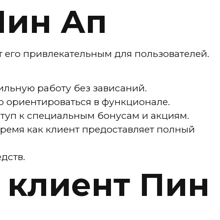
Пин Ап
 его привлекательным для пользователей.
ильную работу без зависаний.
о ориентироваться в функционале.
ступ к специальным бонусам и акциям.
время как клиент предоставляет полный
дств.
ь клиент Пин