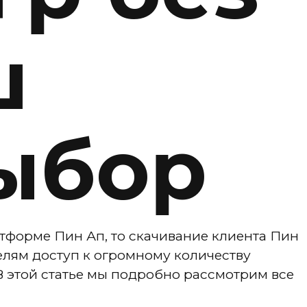
ш
ыбор
тформе Пин Ап, то скачивание клиента Пин
елям доступ к огромному количеству
В этой статье мы подробно рассмотрим все