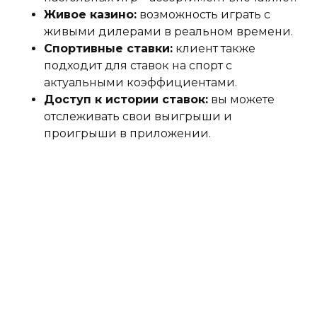
Живое казино:
возможность играть с
живыми дилерами в реальном времени.
Спортивные ставки:
клиент также
подходит для ставок на спорт с
актуальными коэффициентами.
Доступ к истории ставок:
вы можете
отслеживать свои выигрыши и
проигрыши в приложении.
Технические
требования
Перед скачиванием клиента Пин Ап стоит
убедиться, что ваше устройство соответствует
минимальным техническим требованиям:
Операционная система:
Windows 7 и
выше, или macOS 10.10 и выше.
Процессор:
не менее 1 ГГц.