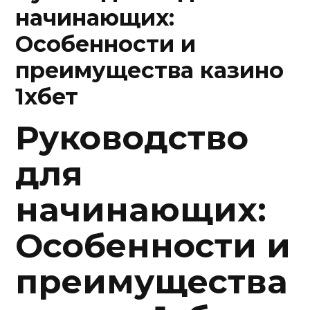
начинающих:
Особенности и
преимущества казино
1хбет
Руководство
для
начинающих:
Особенности и
преимущества