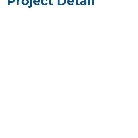
Project Detail