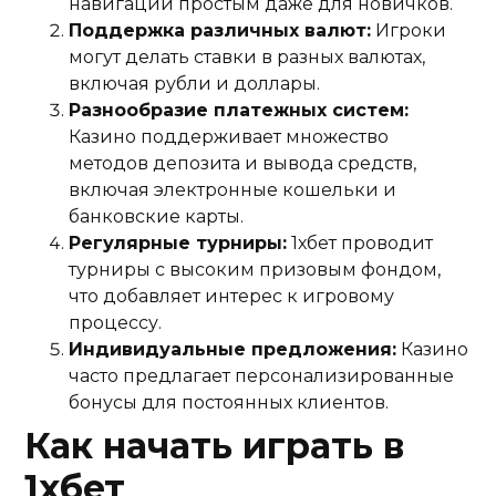
навигации простым даже для новичков.
Поддержка различных валют:
Игроки
могут делать ставки в разных валютах,
включая рубли и доллары.
Разнообразие платежных систем:
Казино поддерживает множество
методов депозита и вывода средств,
включая электронные кошельки и
банковские карты.
Регулярные турниры:
1хбет проводит
турниры с высоким призовым фондом,
что добавляет интерес к игровому
процессу.
Индивидуальные предложения:
Казино
часто предлагает персонализированные
бонусы для постоянных клиентов.
Как начать играть в
1хбет