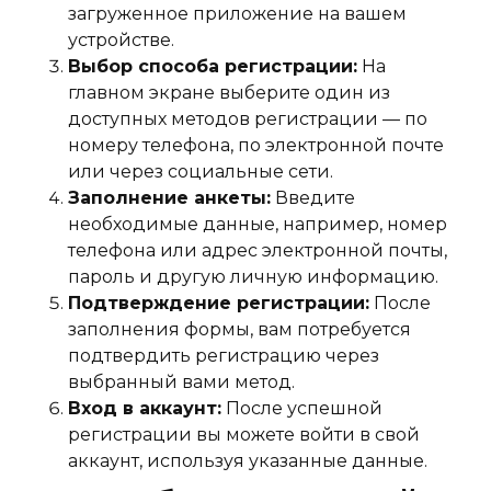
загруженное приложение на вашем
устройстве.
Выбор способа регистрации:
На
главном экране выберите один из
доступных методов регистрации — по
номеру телефона, по электронной почте
или через социальные сети.
Заполнение анкеты:
Введите
необходимые данные, например, номер
телефона или адрес электронной почты,
пароль и другую личную информацию.
Подтверждение регистрации:
После
заполнения формы, вам потребуется
подтвердить регистрацию через
выбранный вами метод.
Вход в аккаунт:
После успешной
регистрации вы можете войти в свой
аккаунт, используя указанные данные.