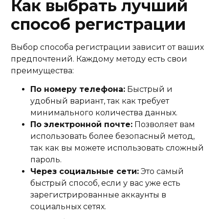
Как выбрать лучший
способ регистрации
Выбор способа регистрации зависит от ваших
предпочтений. Каждому методу есть свои
преимущества:
По номеру телефона:
Быстрый и
удобный вариант, так как требует
минимального количества данных.
По электронной почте:
Позволяет вам
использовать более безопасный метод,
так как вы можете использовать сложный
пароль.
Через социальные сети:
Это самый
быстрый способ, если у вас уже есть
зарегистрированные аккаунты в
социальных сетях.