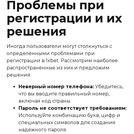
Проблемы при
регистрации и их
решения
Иногда пользователи могут столкнуться с
определёнными проблемами при
регистрации в 1xbet. Рассмотрим наиболее
распространённые из них и предложим
решения:
Неверный номер телефона:
Убедитесь,
что вы вводите правильный номер,
включая код страны.
Пароль не соответствует требованиям:
Используйте комбинацию букв, цифр и
специальных символов для создания
надёжного пароля.