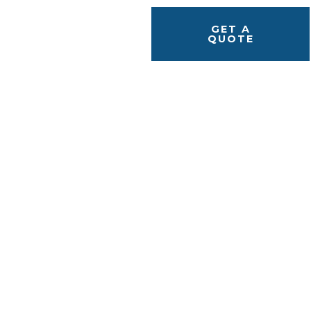
GET A
QUOTE