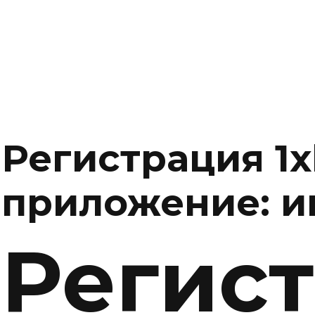
Регистрация 1
приложение: и
Регист