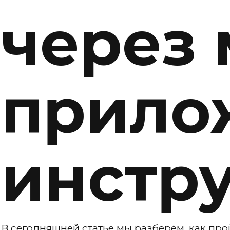
через
прило
инстр
В сегодняшней статье мы разберём, как про