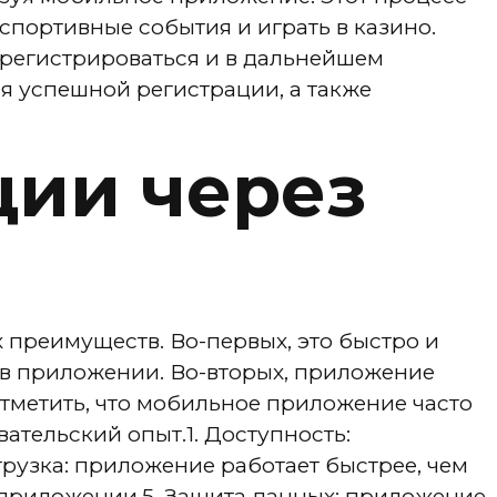
 спортивные события и играть в казино.
 регистрироваться и в дальнейшем
я успешной регистрации, а также
ции через
 преимуществ. Во-первых, это быстро и
 в приложении. Во-вторых, приложение
 отметить, что мобильное приложение часто
тельский опыт.1. Доступность:
грузка: приложение работает быстрее, чем
в приложении.5. Защита данных: приложение