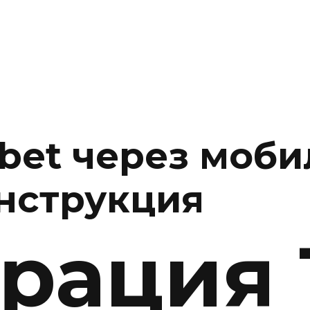
xbet через моб
нструкция
рация 