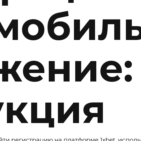
 мобил
жение:
укция
йти регистрацию на платформе 1xbet, испол