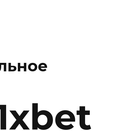
ильное
1xbet