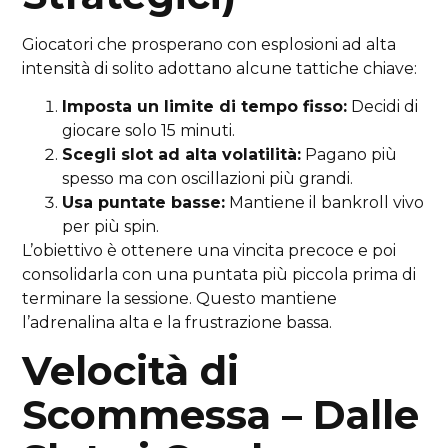
Giocatori che prosperano con esplosioni ad alta
intensità di solito adottano alcune tattiche chiave:
Imposta un limite di tempo fisso:
Decidi di
giocare solo 15 minuti.
Scegli slot ad alta volatilità:
Pagano più
spesso ma con oscillazioni più grandi.
Usa puntate basse:
Mantiene il bankroll vivo
per più spin.
L’obiettivo è ottenere una vincita precoce e poi
consolidarla con una puntata più piccola prima di
terminare la sessione. Questo mantiene
l’adrenalina alta e la frustrazione bassa.
Velocità di
Scommessa – Dalle