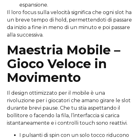
espansione.
Il loro focus sulla velocità significa che ogni slot ha
un breve tempo di hold, permettendoti di passare
da inizio a fine in meno di un minuto e poi passare
alla successiva.
Maestria Mobile –
Gioco Veloce in
Movimento
Il design ottimizzato per il mobile è una
rivoluzione per i giocatori che amano girare le slot
durante brevi pause. Che tu stia aspettando il
bollitore o facendo la fila, l’interfaccia si carica
istantaneamente e i controlli touch sono reattivi.
I pulsanti di spin con un solo tocco riducono