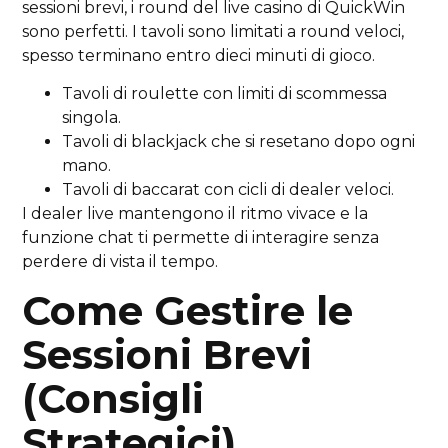
sessioni brevi, i round del live casino di QuickWin
sono perfetti. I tavoli sono limitati a round veloci,
spesso terminano entro dieci minuti di gioco.
Tavoli di roulette con limiti di scommessa
singola.
Tavoli di blackjack che si resetano dopo ogni
mano.
Tavoli di baccarat con cicli di dealer veloci.
I dealer live mantengono il ritmo vivace e la
funzione chat ti permette di interagire senza
perdere di vista il tempo.
Come Gestire le
Sessioni Brevi
(Consigli
Strategici)