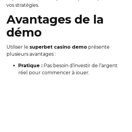
vos stratégies.
Avantages de la
démo
Utiliser le
superbet casino demo
présente
plusieurs avantages :
Pratique :
Pas besoin d’investir de l’argent
réel pour commencer à jouer.
Apprentissage :
Permet de comprendre les
règles et les mécanismes des jeux avant de
parier.
Stratégies :
Idéal pour développer et tester
des stratégies sans risque financier.
Accessibilité :
Jouez à tout moment et
partout, tant que vous êtes connecté à
Internet.