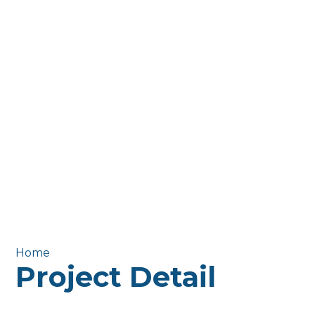
Home
/ Project Detail
Project Detail