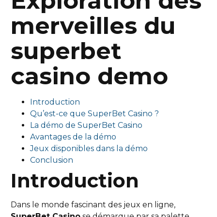
Exploration des
merveilles du
superbet
casino demo
Introduction
Qu’est-ce que SuperBet Casino ?
La démo de SuperBet Casino
Avantages de la démo
Jeux disponibles dans la démo
Conclusion
Introduction
Dans le monde fascinant des jeux en ligne,
SuperBet Casino
se démarque par sa palette