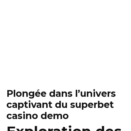
Plongée dans l’univers
captivant du superbet
casino demo