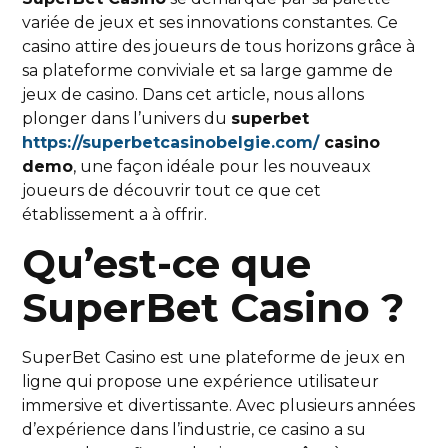
variée de jeux et ses innovations constantes. Ce
casino attire des joueurs de tous horizons grâce à
sa plateforme conviviale et sa large gamme de
jeux de casino. Dans cet article, nous allons
plonger dans l’univers du
superbet
https://superbetcasinobelgie.com/
casino
demo
, une façon idéale pour les nouveaux
joueurs de découvrir tout ce que cet
établissement a à offrir.
Qu’est-ce que
SuperBet Casino ?
SuperBet Casino est une plateforme de jeux en
ligne qui propose une expérience utilisateur
immersive et divertissante. Avec plusieurs années
d’expérience dans l’industrie, ce casino a su