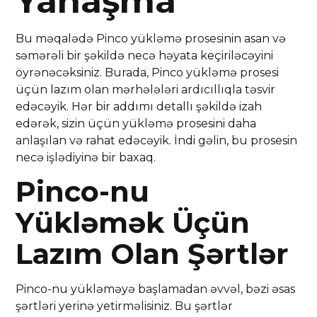
Yanaşma
Bu məqalədə Pinco yükləmə prosesinin asan və
səmərəli bir şəkildə necə həyata keçiriləcəyini
öyrənəcəksiniz. Burada, Pinco yükləmə prosesi
üçün lazım olan mərhələləri ardıcıllıqla təsvir
edəcəyik. Hər bir addımı detallı şəkildə izah
edərək, sizin üçün yükləmə prosesini daha
anlaşılan və rahat edəcəyik. İndi gəlin, bu prosesin
necə işlədiyinə bir baxaq.
Pinco-nu
Yükləmək Üçün
Lazım Olan Şərtlər
Pinco-nu yükləməyə başlamadan əvvəl, bəzi əsas
şərtləri yerinə yetirməlisiniz. Bu şərtlər