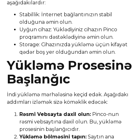
aşağıdakılardır:
Stabillik: İnternet bağlantınızın stabil
olduğuna əmin olun.
Uyğun cihaz: Yüklədiyiniz cihazın Pinco
proqramını dəstəklədiyinə əmin olun.
Storage: Cihazınızda yükləmə üçün kifayət
qədər boş yer olduğundan əmin olun.
Yükləmə Prosesinə
Başlanğıc
İndi yükləmə mərhələsinə keçid edək. Aşağıdakı
addımları izləmək sizə köməklik edəcək:
Rəsmi Vebsayta daxil olun:
Pinco-nun
rəsmi vebsaytına daxil olun. Bu, yükləmə
prosesinin başlanğıcıdır.
Yükləmə bölməsini tapın:
Saytın ana