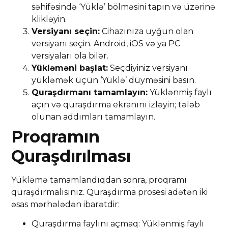
səhifəsində ‘Yüklə’ bölməsini tapın və üzərinə
klikləyin.
Versiyanı seçin:
Cihazınıza uyğun olan
versiyanı seçin. Android, iOS və ya PC
versiyaları ola bilər.
Yükləməni başlat:
Seçdiyiniz versiyanı
yükləmək üçün ‘Yüklə’ düyməsini basın.
Quraşdırmanı tamamlayın:
Yüklənmiş faylı
açın və quraşdırma ekranını izləyin; tələb
olunan addımları tamamlayın.
Proqramın
Quraşdırılması
Yükləmə tamamlandıqdan sonra, proqramı
quraşdırmalısınız. Quraşdırma prosesi adətən iki
əsas mərhələdən ibarətdir:
Quraşdırma faylını açmaq: Yüklənmiş faylı