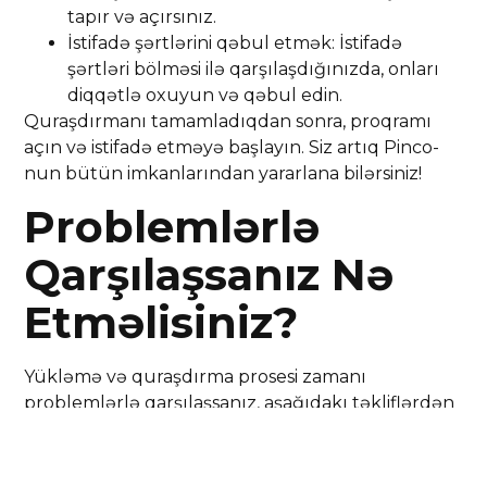
tapır və açırsınız.
İstifadə şərtlərini qəbul etmək: İstifadə
şərtləri bölməsi ilə qarşılaşdığınızda, onları
diqqətlə oxuyun və qəbul edin.
Quraşdırmanı tamamladıqdan sonra, proqramı
açın və istifadə etməyə başlayın. Siz artıq Pinco-
nun bütün imkanlarından yararlana bilərsiniz!
Problemlərlə
Qarşılaşsanız Nə
Etməlisiniz?
Yükləmə və quraşdırma prosesi zamanı
problemlərlə qarşılaşsanız, aşağıdakı təkliflərdən
istifadə edə bilərsiniz:
İnternet bağlantınızın fəaliyyətini yoxlayın.