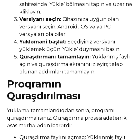
səhifəsində ‘Yüklə’ bölməsini tapın və üzərinə
klikləyin.
Versiyanı seçin:
Cihazınıza uyğun olan
versiyanı seçin. Android, iOS və ya PC
versiyaları ola bilər.
Yükləməni başlat:
Seçdiyiniz versiyanı
yükləmək üçün ‘Yüklə’ düyməsini basın.
Quraşdırmanı tamamlayın:
Yüklənmiş faylı
açın və quraşdırma ekranını izləyin; tələb
olunan addımları tamamlayın.
Proqramın
Quraşdırılması
Yükləmə tamamlandıqdan sonra, proqramı
quraşdırmalısınız. Quraşdırma prosesi adətən iki
əsas mərhələdən ibarətdir:
Quraşdırma faylını açmaq: Yüklənmiş faylı