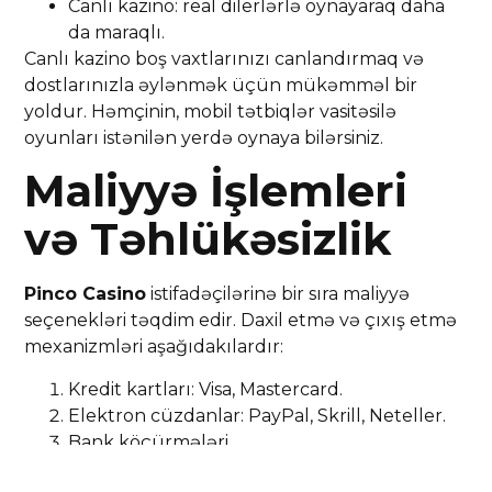
Canlı kazino: real dilerlərlə oynayaraq daha
da maraqlı.
Canlı kazino boş vaxtlarınızı canlandırmaq və
dostlarınızla əylənmək üçün mükəmməl bir
yoldur. Həmçinin, mobil tətbiqlər vasitəsilə
oyunları istənilən yerdə oynaya bilərsiniz.
Maliyyə İşlemleri
və Təhlükəsizlik
Pinco Casino
istifadəçilərinə bir sıra maliyyə
seçenekləri təqdim edir. Daxil etmə və çıxış etmə
mexanizmləri aşağıdakılardır:
Kredit kartları: Visa, Mastercard.
Elektron cüzdanlar: PayPal, Skrill, Neteller.
Bank köçürmələri.
Oyun hesabınızın təhlükəsizliyi üçün müvafiq