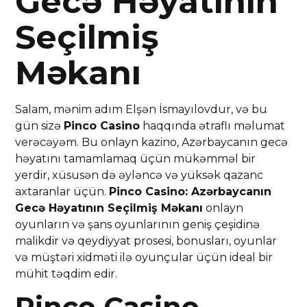
Gecə Həyatının
Seçilmiş
Məkanı
Salam, mənim adım Elşən İsmayılovdur, və bu
gün sizə
Pinco Casino
haqqında ətraflı məlumat
verəcəyəm. Bu onlayn kazino, Azərbaycanın gecə
həyatını tamamlamaq üçün mükəmməl bir
yerdir, xüsusən də əyləncə və yüksək qazanc
axtaranlar üçün.
Pinco Casino: Azərbaycanın
Gecə Həyatının Seçilmiş Məkanı
onlayn
oyunların və şans oyunlarının geniş çeşidinə
malikdir və qeydiyyat prosesi, bonusları, oyunlar
və müştəri xidməti ilə oyunçular üçün ideal bir
mühit təqdim edir.
Pinco Casino