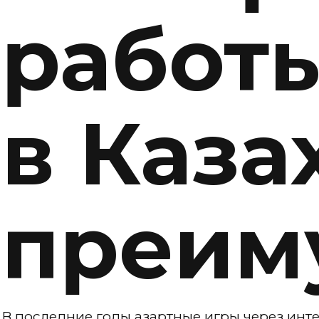
работ
в Каза
преим
В последние годы азартные игры через инт