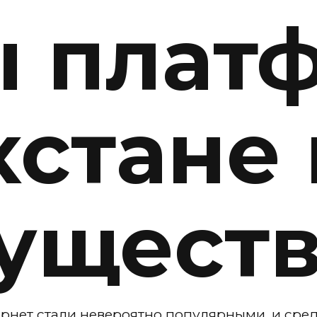
ы плат
хстане 
уществ
ернет стали невероятно популярными, и ср