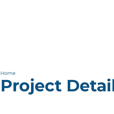
Home
/ Project Detail
Project Detai