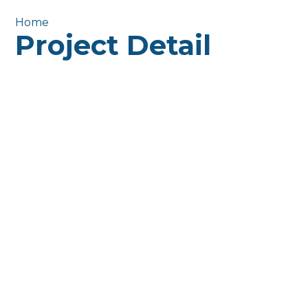
Home
/ Project Detail
Project Detail