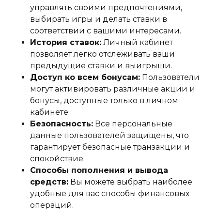
управлять своими предпочтениями,
выбирать игры и делать ставки в
соответствии с вашими интересами.
История ставок:
Личный кабинет
позволяет легко отслеживать ваши
предыдущие ставки и выигрыши.
Доступ ко всем бонусам:
Пользователи
могут активировать различные акции и
бонусы, доступные только в личном
кабинете.
Безопасность:
Все персональные
данные пользователей защищены, что
гарантирует безопасные транзакции и
спокойствие.
Способы пополнения и вывода
средств:
Вы можете выбрать наиболее
удобные для вас способы финансовых
операций.