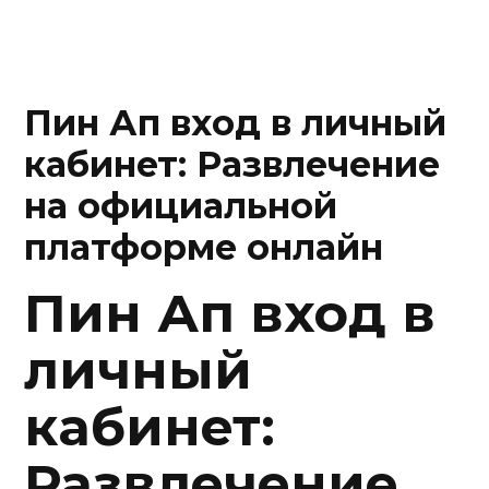
Пин Ап вход в личный
кабинет: Развлечение
на официальной
платформе онлайн
Пин Ап вход в
личный
кабинет:
Развлечение