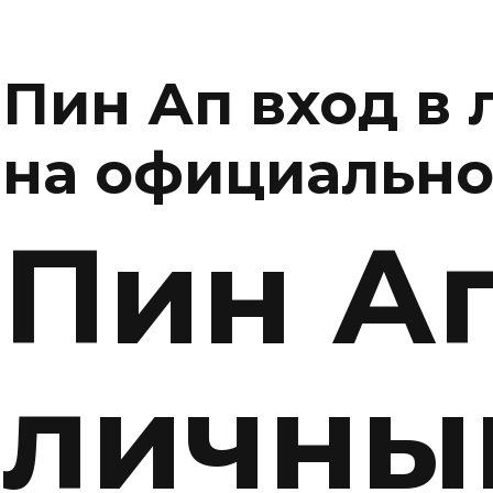
Пин Ап вход в 
на официально
Пин Ап
личный