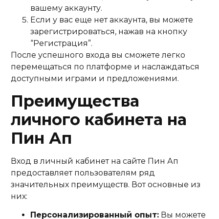
вашему аккаунту.
Если у вас еще нет аккаунта, вы можете
зарегистрироваться, нажав на кнопку
“Регистрация”.
После успешного входа вы сможете легко
перемещаться по платформе и наслаждаться
доступными играми и предложениями.
Преимущества
личного кабинета на
Пин Ап
Вход в личный кабинет на сайте Пин Ап
предоставляет пользователям ряд
значительных преимуществ. Вот основные из
них:
Персонализированный опыт:
Вы можете