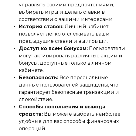
управлять своими предпочтениями,
выбирать игры и делать ставки в
соответствии с вашими интересами.
История ставок:
Личный кабинет
позволяет легко отслеживать ваши
предыдущие ставки и выигрыши.
Доступ ко всем бонусам:
Пользователи
могут активировать различные акции и
бонусы, доступные только в личном
кабинете.
Безопасность:
Все персональные
данные пользователей защищены, что
гарантирует безопасные транзакции и
спокойствие.
Способы пополнения и вывода
средств:
Вы можете выбрать наиболее
удобные для вас способы финансовых
операций.