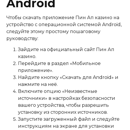
Android
Чтобы скачать приложение Пин Ап казино на
устройство с операционной системой Android,
следуйте этому простому пошаговому
руководству:
Зайдите на официальный сайт Пин Ап
казино.
Перейдите в раздел «Мобильное
приложение».
Найдите кнопку «Скачать для Android» и
нажмите на неё.
Включите опцию «Неизвестные
источники» в настройках безопасности
вашего устройства, чтобы разрешить
установку из сторонних источников.
Запустите загруженный файл и следуйте
инструкциям на экране для установки