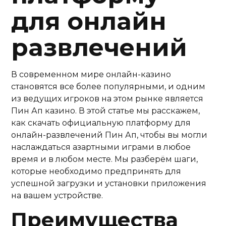
для онлайн
развлечений
В современном мире онлайн-казино
становятся все более популярными, и одним
из ведущих игроков на этом рынке является
Пин Ап казино. В этой статье мы расскажем,
как скачать официальную платформу для
онлайн-развлечений Пин Ап, чтобы вы могли
наслаждаться азартными играми в любое
время и в любом месте. Мы разберём шаги,
которые необходимо предпринять для
успешной загрузки и установки приложения
на вашем устройстве.
Преимущества