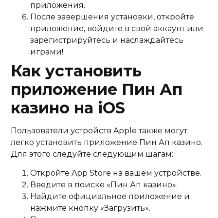
приложения.
После завершения установки, откройте
приложение, войдите в свой аккаунт или
зарегистрируйтесь и наслаждайтесь
играми!
Как установить
приложение Пин Ап
казино на iOS
Пользователи устройств Apple также могут
легко установить приложение Пин Ап казино.
Для этого следуйте следующим шагам:
Откройте App Store на вашем устройстве.
Введите в поиске «Пин Ап казино».
Найдите официальное приложение и
нажмите кнопку «Загрузить».