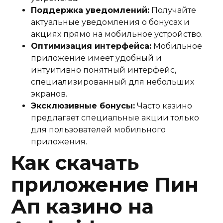
Поддержка уведомлений:
Получайте
актуальные уведомления о бонусах и
акциях прямо на мобильное устройство.
Оптимизация интерфейса:
Мобильное
приложение имеет удобный и
интуитивно понятный интерфейс,
специализированный для небольших
экранов.
Эксклюзивные бонусы:
Часто казино
предлагает специальные акции только
для пользователей мобильного
приложения.
Как скачать
приложение Пин
Ап казино на