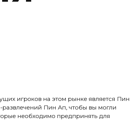
ущих игроков на этом рынке является Пин
н-развлечений Пин Ап, чтобы вы могли
оторые необходимо предпринять для