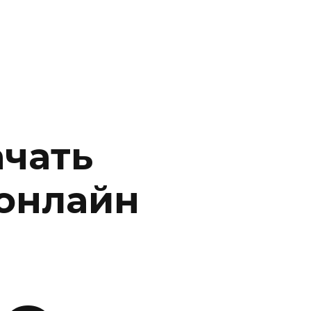
ачать
онлайн