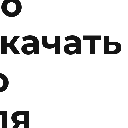
но
скачать
ю
ля