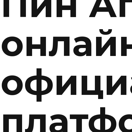
Пин А
онлайн
офици
платф