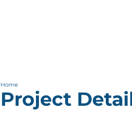
Home
/ Project Detail
Project Detai