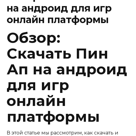
на андроид для игр
онлайн платформы
Обзор:
Скачать Пин
Ап на андроид
для игр
онлайн
платформы
В этой статье мы рассмотрим, как скачать и