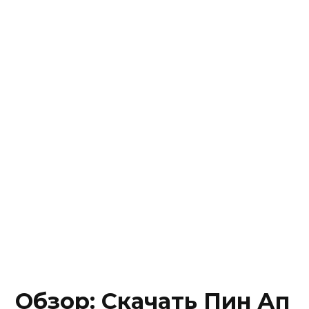
Обзор: Скачать Пин Ап