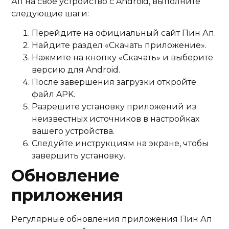
Ап на свое устройство с Android, выполните
следующие шаги:
Перейдите на официальный сайт Пин Ап.
Найдите раздел «Скачать приложение».
Нажмите на кнопку «Скачать» и выберите
версию для Android.
После завершения загрузки откройте
файл APK.
Разрешите установку приложений из
неизвестных источников в настройках
вашего устройства.
Следуйте инструкциям на экране, чтобы
завершить установку.
Обновление
приложения
Регулярные обновления приложения Пин Ап