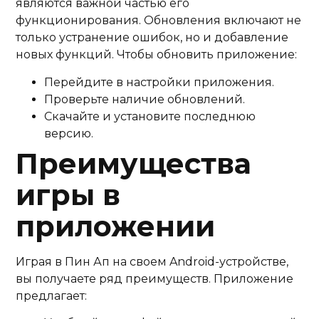
являются важной частью его
функционирования. Обновления включают не
только устранение ошибок, но и добавление
новых функций. Чтобы обновить приложение:
Перейдите в настройки приложения.
Проверьте наличие обновлений.
Скачайте и установите последнюю
версию.
Преимущества
игры в
приложении
Играя в Пин Ап на своем Android-устройстве,
вы получаете ряд преимуществ. Приложение
предлагает: