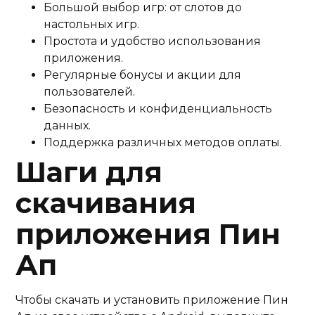
Большой выбор игр: от слотов до
настольных игр.
Простота и удобство использования
приложения.
Регулярные бонусы и акции для
пользователей.
Безопасность и конфиденциальность
данных.
Поддержка различных методов оплаты.
Шаги для
скачивания
приложения Пин
Ап
Чтобы скачать и установить приложение Пин