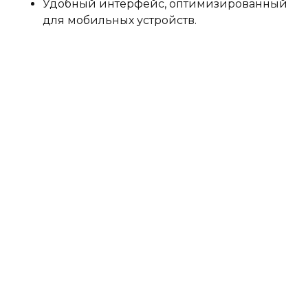
Удобный интерфейс, оптимизированный
для мобильных устройств.
Доступ к эксклюзивным бонусам и
предложениям только для мобильных
пользователей.
Гибкость в игре: вы можете играть в
любое время и в любом месте.
Сохранение прогресса игр и доступ к
истории ставок.
Поддержка множества языков и валют.
Заключение
Таким образом, приложение Пин Ап на
Android – это отличный выбор для любителей
азартных игр, предлагающее комфорт,
безопасность и широкий спектр развлечений.
Скачивание приложения позволяет
наслаждаться игрой в любое время и в любом