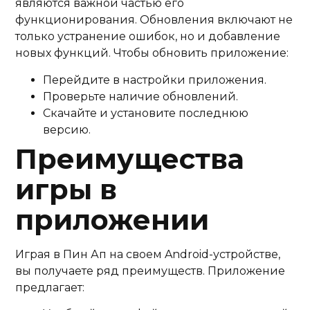
являются важной частью его
функционирования. Обновления включают не
только устранение ошибок, но и добавление
новых функций. Чтобы обновить приложение:
Перейдите в настройки приложения.
Проверьте наличие обновлений.
Скачайте и установите последнюю
версию.
Преимущества
игры в
приложении
Играя в Пин Ап на своем Android-устройстве,
вы получаете ряд преимуществ. Приложение
предлагает: