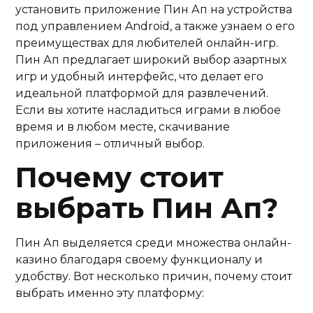
установить приложение Пин Ап на устройства
под управлением Android, а также узнаем о его
преимуществах для любителей онлайн-игр.
Пин Ап предлагает широкий выбор азартных
игр и удобный интерфейс, что делает его
идеальной платформой для развлечений.
Если вы хотите насладиться играми в любое
время и в любом месте, скачивание
приложения – отличный выбор.
Почему стоит
выбрать Пин Ап?
Пин Ап выделяется среди множества онлайн-
казино благодаря своему функционалу и
удобству. Вот несколько причин, почему стоит
выбрать именно эту платформу: