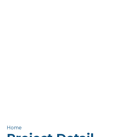
Home
/ Project Detail