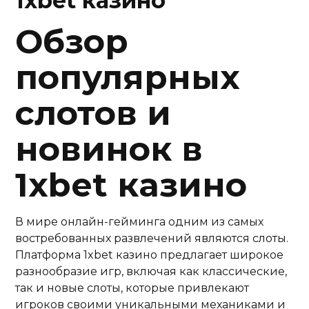
1xbet казино
Обзор
популярных
слотов и
новинок в
1xbet казино
В мире онлайн-гейминга одним из самых
востребованных развлечений являются слоты.
Платформа 1xbet казино предлагает широкое
разнообразие игр, включая как классические,
так и новые слоты, которые привлекают
игроков своими уникальными механиками и