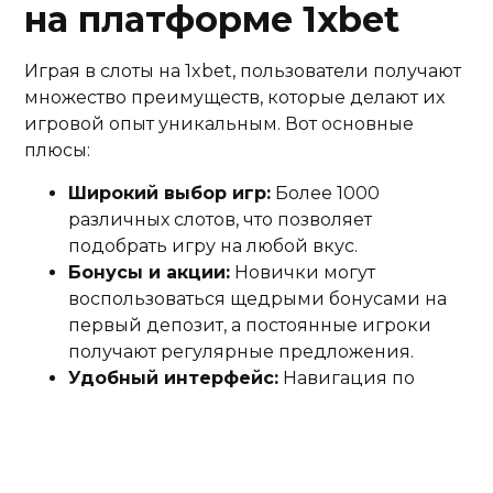
на платформе 1xbet
Играя в слоты на 1xbet, пользователи получают
множество преимуществ, которые делают их
игровой опыт уникальным. Вот основные
плюсы:
Широкий выбор игр:
Более 1000
различных слотов, что позволяет
подобрать игру на любой вкус.
Бонусы и акции:
Новички могут
воспользоваться щедрыми бонусами на
первый депозит, а постоянные игроки
получают регулярные предложения.
Удобный интерфейс:
Навигация по
сайту интуитивно понятна, что упрощает
поиск необходимых игр.
Мобильная версия:
Возможность играть
на мобильных устройствах в любое время