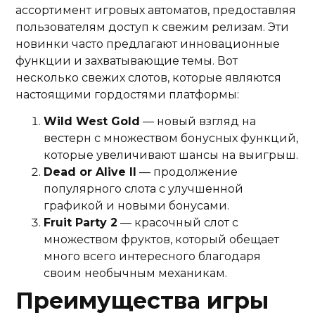
ассортимент игровых автоматов, предоставляя
пользователям доступ к свежим релизам. Эти
новинки часто предлагают инновационные
функции и захватывающие темы. Вот
несколько свежих слотов, которые являются
настоящими гордостями платформы:
Wild West Gold
— новый взгляд на
вестерн с множеством бонусных функций,
которые увеличивают шансы на выигрыш.
Dead or Alive II
— продолжение
популярного слота с улучшенной
графикой и новыми бонусами.
Fruit Party 2
— красочный слот с
множеством фруктов, который обещает
много всего интересного благодаря
своим необычным механикам.
Преимущества игры