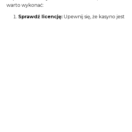
warto wykonać:
Sprawdź licencję:
Upewnij się, że kasyno jest
legalnie działające i posiada odpowiednie
licencje.
Przeczytaj recenzje:
Opinie innych graczy
pomogą Ci zrozumieć, jakie są mocne i słabe
strony kasyna.
Porównaj bonusy:
Zróżnicowane bonusy,
takie jak darmowe spiny, mogą znacznie
wpłynąć na Twoje doświadczenie w grze.
Zapoznaj się z ofertą gier:
Sprawdź, czy
kasyno oferuje twoje ulubione gry i
automaty.
Weryfikacja metod płatności:
Upewnij się,
że kasyno obsługuje wbudowane w BLIK
metody płatności, aby uniknąć późniejszych
problemów.