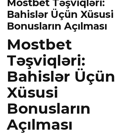
Mostbet Təşviqləri:
Bahislər Üçün Xüsusi
Bonusların Açılması
Mostbet
Təşviqləri:
Bahislər Üçün
Xüsusi
Bonusların
Açılması