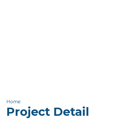
Home
/ Project Detail
Project Detail