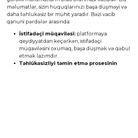
məlumatlar, sizin hüquqlarınızı başa düşməyi və
daha təhlükəsiz bir mühit yaradır. Bəzi vacib
qanuni pərdələr arasında:
İstifadəçi müqaviləsi:
platformaya
qeydiyyatdan keçərkən, istifadəçi
müqaviləsini oxumaq, başa düşmək və qəbul
etmək lazımdır.
Təhlükəsizliyi təmin etmə prosesinin
öyrənilməsi:
Məlumatların qorunması üçün
tədbirlərin nələri olduğunu bilmək, daha
inamlı olmağınıza kömək edəcəkdir.
Şikayət və müraciət proseduru:
Hər hansı
bir problemin yaranması halında necə şikayət
etməyi bilmək də vacibdir.
Nəticə
Mostbet platformasında istifadə edərkən risklər və