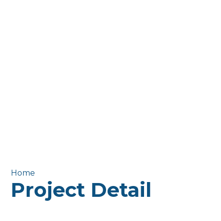
Home
/ Project Detail
Project Detail