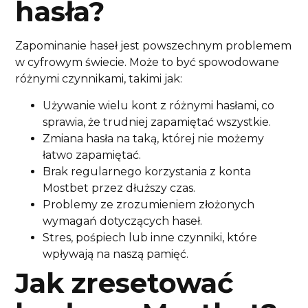
hasła?
Zapominanie haseł jest powszechnym problemem
w cyfrowym świecie. Może to być spowodowane
różnymi czynnikami, takimi jak:
Używanie wielu kont z różnymi hasłami, co
sprawia, że trudniej zapamiętać wszystkie.
Zmiana hasła na taką, której nie możemy
łatwo zapamiętać.
Brak regularnego korzystania z konta
Mostbet przez dłuższy czas.
Problemy ze zrozumieniem złożonych
wymagań dotyczących haseł.
Stres, pośpiech lub inne czynniki, które
wpływają na naszą pamięć.
Jak zresetować