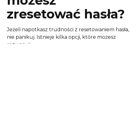
możesz
zresetować hasła?
Jeżeli napotkasz trudności z resetowaniem hasła,
nie panikuj. Istnieje kilka opcji, które możesz
rozważyć:
Skontaktuj się z obsługą klienta Mostbet.
Możesz to zrobić poprzez czat na stronie, e-
mail lub telefonicznie.
Sprawdź, czy Twoje konto nie zostało
zablokowane lub podejrzane, co może
uniemożliwić logowanie.
Upewnij się, że używasz aktualnej aplikacji
lub przeglądarki internetowej.
Spróbuj zresetować hasło używając innego
urządzenia, aby wyeliminować możliwości
techniczne.