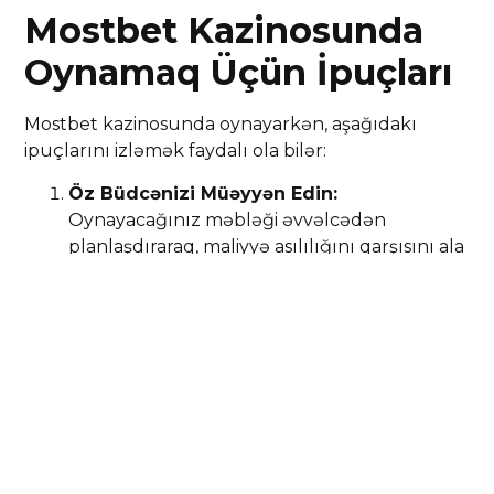
Mostbet Kazinosunda
Oynamaq Üçün İpuçları
Mostbet kazinosunda oynayarkən, aşağıdakı
ipuçlarını izləmək faydalı ola bilər:
Öz Büdcənizi Müəyyən Edin:
Oynayacağınız məbləği əvvəlcədən
planlaşdıraraq, maliyyə asılılığını qarşısını ala
bilərsiniz.
Bonusları Araşdırın:
Xüsusi təkliflər və
göstərişlərdən yararlanaraq daha çox fayda
əldə edə bilərsiniz.
Demo Versiyaları Sınayın:
Oyunlar
haqqında daha çox məlumat əldə etmək
üçün demo versiyalarında oynayaraq,
strategiyalarınızı inkişaf etdirə bilərsiniz.
Məsuliyyətli Oyun:
Oynamanın əyləncə