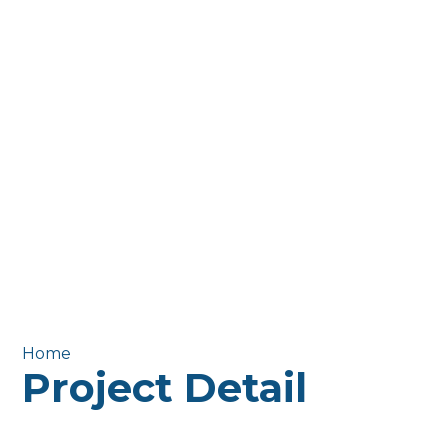
Home
/ Project Detail
Project Detail