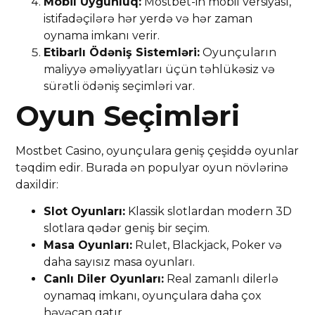
Mobil Uyğunluq:
Mostbet-in mobil versiyası,
istifadəçilərə hər yerdə və hər zaman
oynama imkanı verir.
Etibarlı Ödəniş Sistemləri:
Oyunçuların
maliyyə əməliyyatları üçün təhlükəsiz və
sürətli ödəniş seçimləri var.
Oyun Seçimləri
Mostbet Casino, oyunçulara geniş çeşiddə oyunlar
təqdim edir. Burada ən populyar oyun növlərinə
daxildir:
Slot Oyunları:
Klassik slotlardan modern 3D
slotlara qədər geniş bir seçim.
Masa Oyunları:
Rulet, Blackjack, Poker və
daha sayısız masa oyunları.
Canlı Diler Oyunları:
Real zamanlı dilerlə
oynamaq imkanı, oyunçulara daha çox
həyəcan qatır.