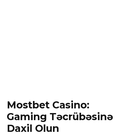
Mostbet Casino:
Gaming Təcrübəsinə
Daxil Olun