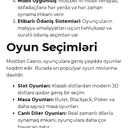
Mobil Uyğunluq:
Mostbet-in mobil versiyası,
istifadəçilərə hər yerdə və hər zaman
oynama imkanı verir.
Etibarlı Ödəniş Sistemləri:
Oyunçuların
maliyyə əməliyyatları üçün təhlükəsiz və
sürətli ödəniş seçimləri var.
Oyun Seçimləri
Mostbet Casino, oyunçulara geniş çeşiddə oyunlar
təqdim edir. Burada ən populyar oyun növlərinə
daxildir:
Slot Oyunları:
Klassik slotlardan modern 3D
slotlara qədər geniş bir seçim.
Masa Oyunları:
Rulet, Blackjack, Poker və
daha sayısız masa oyunları.
Canlı Diler Oyunları:
Real zamanlı dilerlə
oynamaq imkanı, oyunçulara daha çox
həyəcan qatır.