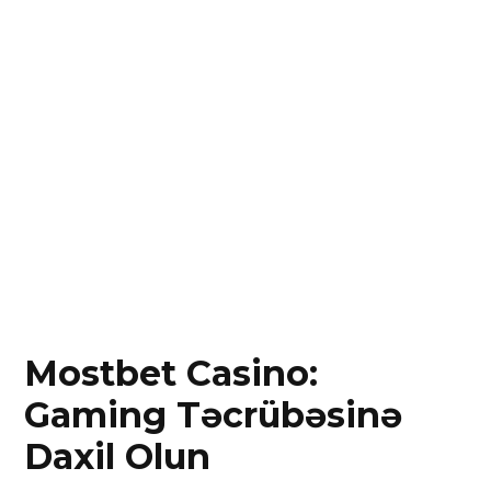
Mostbet Casino:
Gaming Təcrübəsinə
Daxil Olun